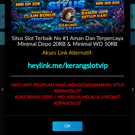
IDR
12,742,123,533
Situs Slot Terbaik No #1 Aman Dan Terpercaya
Minimal Depo 20RB & Minimal WD 50RB
HOT GAMES
SLOTS
LIVE CASINO
RACE
TOGEL
OL
Akses Link Alternatif:
Game Populer
heylink.me/kerangslotvip
HATI-HATI PENIPUAN YANG MENGATASNAMAKAN SITUS
KERANGSLOT
KONFIRMASI DEPO / WD HANYA MELALUI LIVECHAT
KERANGSLOT
GATES OF OLYMPUS POP
TREASURES OF AZTEC
FORTUNE GARUDA 1000
OK
Beranda
Promosi
Masuk
Hub. Kami
Akun Saya